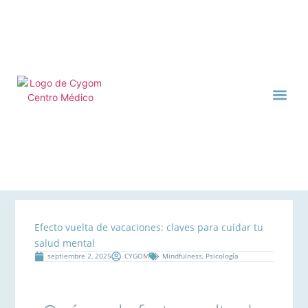
CENTRO MÉDI
CYGOM TE CUIDA
Efecto vuelta de vacaciones: claves para cuidar tu
salud mental
septiembre 2, 2025
CYGOM
Mindfulness
,
Psicología