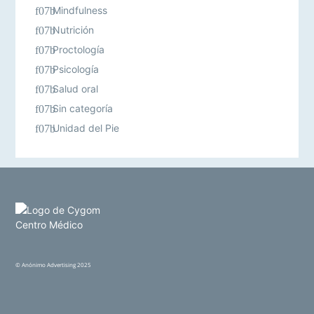
Mindfulness
Nutrición
Proctología
Psicología
Salud oral
Sin categoría
Unidad del Pie
©
Anónimo Advertising
2025