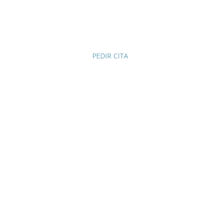
Vigo,Galicia
PEDIR CITA