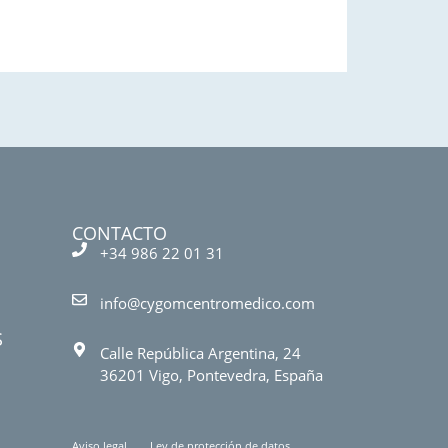
CONTACTO
+34 986 22 01 31
info@cygomcentromedico.com
S
Calle República Argentina, 24
36201 Vigo, Pontevedra, España
Aviso legal
Ley de protección de datos