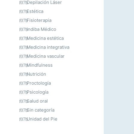
Depilación Láser
Estética
Fisioterapia
Indiba Médico
Medicina estética
Medicina integrativa
Medicina vascular
Mindfulness
Nutrición
Proctología
Psicología
Salud oral
Sin categoría
Unidad del Pie