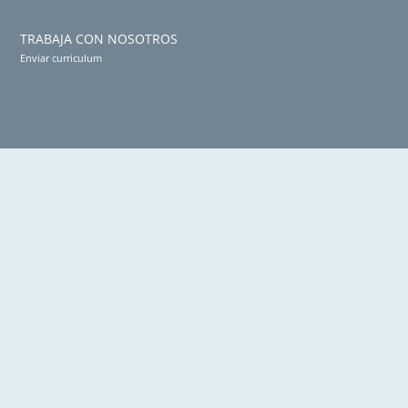
TRABAJA CON NOSOTROS
Enviar curriculum
CONTACTO
+34 986 22 01 31
info@cygomcentromedico.com
Calle República Argentina, 24
36201 Vigo, Pontevedra, España
Aviso legal
Ley de protección de datos
Política de cookies