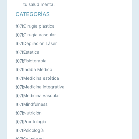
tu salud mental.
CATEGORÍAS
Cirugía plástica
Cirugía vascular
Depilación Láser
Estética
Fisioterapia
Indiba Médico
Medicina estética
Medicina integrativa
Medicina vascular
Mindfulness
Nutrición
Proctología
Psicología
Salud oral