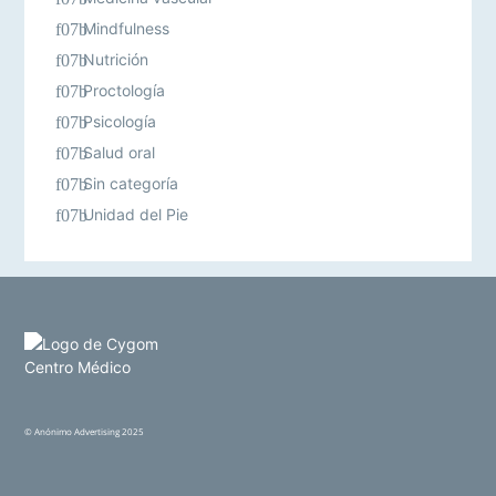
Mindfulness
Nutrición
Proctología
Psicología
Salud oral
Sin categoría
Unidad del Pie
©
Anónimo Advertising
2025