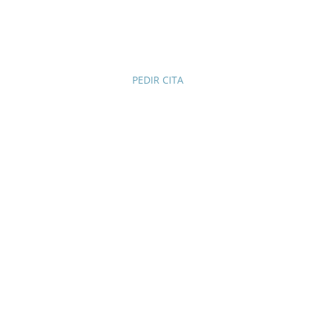
Vigo,Galicia
PEDIR CITA